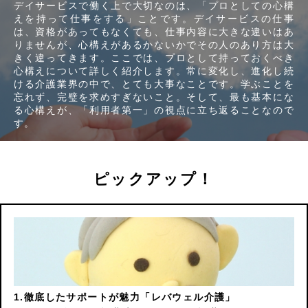
デイサービスで働く上で大切なのは、「プロとしての心構
えを持って仕事をする」ことです。デイサービスの仕事
は、資格があってもなくても、仕事内容に大きな違いはあ
りませんが、心構えがあるかないかでその人のあり方は大
きく違ってきます。ここでは、プロとして持っておくべき
心構えについて詳しく紹介します。常に変化し、進化し続
ける介護業界の中で、とても大事なことです。学ぶことを
忘れず、完璧を求めすぎないこと。そして、最も基本にな
る心構えが、「利用者第一」の視点に立ち返ることなので
す。
ピックアップ！
徹底したサポートが魅力「レバウェル介護」