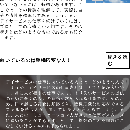
いていない人には、特徴があります。こ
こでは、その特徴を理解して、実際に自
分の適性を確認してみましょう。また、
デイサービスの仕事を続けていくには、
プロとしての心構えが大切です。その心
構えとはどのようなものであるかも紹介
します。
続きを読
向いているのは臨機応変な人！
む
デイサービスの仕事に向いている人とは、どのような人で
しょうか。デイサービスの仕事内容は、とても幅が広いで
す。常に人が相手の仕事であり、より良いサービスの提供
のために多くの人との連携が求められる仕事です。そのた
め、日々起こる変化に順応でき、臨機応変な対応ができる
スキルを持つ人が、向いている人と言えるでしょう。ま
た、人とのコミュニケーション力が高いと仕事がスムーズ
に進めることができます。そして、複数のことを同時にこ
なしていけるスキルも求められます。