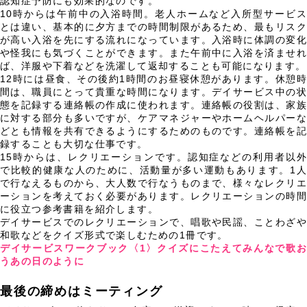
認知症予防にも効果的なのです。
10時からは午前中の入浴時間。老人ホームなど入所型サービス
とは違い、基本的に夕方までの時間制限があるため、最もリスク
が高い入浴を先にする流れになっています。入浴時に体調の変化
や怪我にも気づくことができます。また午前中に入浴を済ませれ
ば、洋服や下着などを洗濯して返却することも可能になります。
12時には昼食、その後約1時間のお昼寝休憩があります。休憩時
間は、職員にとって貴重な時間になります。デイサービス中の状
態を記録する連絡帳の作成に使われます。連絡帳の役割は、家族
に対する部分も多いですが、ケアマネジャーやホームヘルパーな
どとも情報を共有できるようにするためのものです。連絡帳を記
録することも大切な仕事です。
15時からは、レクリエーションです。認知症などの利用者以外
で比較的健康な人のために、活動量が多い運動もあります。1人
で行なえるものから、大人数で行なうものまで、様々なレクリエ
ーションを考えておく必要があります。レクリエーションの時間
に役立つ参考書籍を紹介します。
デイサービスでのレクリエーションで、唱歌や民謡、ことわざや
和歌などをクイズ形式で楽しむための1冊です。
デイサービスワークブック〈1〉クイズにこたえてみんなで歌お
うあの日のように
最後の締めはミーティング