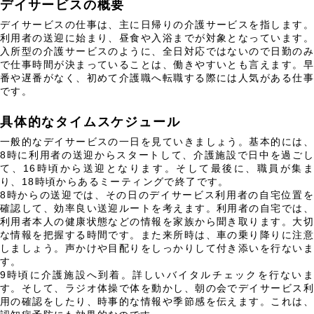
デイサービスの概要
デイサービスの仕事は、主に日帰りの介護サービスを指します。
利用者の送迎に始まり、昼食や入浴までが対象となっています。
入所型の介護サービスのように、全日対応ではないので日勤のみ
で仕事時間が決まっていることは、働きやすいとも言えます。早
番や遅番がなく、初めて介護職へ転職する際には人気がある仕事
です。
具体的なタイムスケジュール
一般的なデイサービスの一日を見ていきましょう。基本的には、
8時に利用者の送迎からスタートして、介護施設で日中を過ごし
て、16時頃から送迎となります。そして最後に、職員が集ま
り、18時頃からあるミーティングで終了です。
8時からの送迎では、その日のデイサービス利用者の自宅位置を
確認して、効率良い送迎ルートを考えます。利用者の自宅では、
利用者本人の健康状態などの情報を家族から聞き取ります。大切
な情報を把握する時間です。また来所時は、車の乗り降りに注意
しましょう。声かけや目配りをしっかりして付き添いを行ないま
す。
9時頃に介護施設へ到着。詳しいバイタルチェックを行ないま
す。そして、ラジオ体操で体を動かし、朝の会でデイサービス利
用の確認をしたり、時事的な情報や季節感を伝えます。これは、