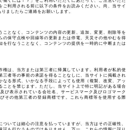
で働くには！？」をご利用いただくにあたって、ご注意いただ
をご利用される前に以下の条件をお読みください。尚、当サイ
ありましたらご連絡をお願いします。
うことなく、コンテンツの内容の更新、追加、変更、削除等を
ムの保守点検や回線等の更新または停電、天災その他やむを得
知を行なうことなく、コンテンツの提供を一時的に中断または
作権は、当方または第三者に帰属しています。利用者が私的使
第三者等の事前の承諾を得ることなしに、当サイトに掲載され
かなる形式、いかなる手段によっても使用（複製、改変、アッ
ることを禁じます。ただし、当サイト上で特に明記がある場合
用及び表示されている会社名、サービスマーク及びロゴマーク
及びその他第三者の登録商標です。これら商標等を使用する際
については細心の注意を払っていますが、当方はその正確性、
保証も行なうものではありません。万一、これらの情報に誤り